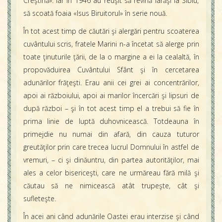
Creştină». Iar în 1946 au reuşit să revină iarăşi la Sibiu,
să scoată foaia «Isus Biruitorul» în serie nouă.
În tot acest timp de căutări şi alergări pentru scoaterea
cuvântului scris, fratele Marini n-a încetat să alerge prin
toate ţinuturile ţării, de la o margine a ei la cealaltă, în
propovăduirea Cuvântului Sfânt şi în cercetarea
adunărilor frăţeşti. Erau anii cei grei ai concentrărilor,
apoi ai războiului, apoi ai marilor încercări şi lipsuri de
după război – şi în tot acest timp el a trebui să fie în
prima linie de luptă duhovnicească. Totdeauna în
primejdie nu numai din afară, din cauza tuturor
greutăţilor prin care trecea lucrul Domnului în astfel de
vremuri, – ci şi dinăuntru, din partea autorităţilor, mai
ales a celor bisericeşti, care ne urmăreau fără milă şi
căutau să ne nimicească atât trupeşte, cât şi
sufleteşte.
În acei ani când adunările Oastei erau interzise şi când