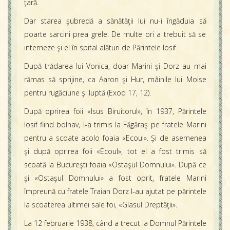
ţară.
Dar starea şubredă a sănătăţii lui nu-i îngăduia să
poarte sarcini prea grele. De multe ori a trebuit să se
interneze şi el în spital alături de Părintele Iosif.
După trădarea lui Vonica, doar Marini şi Dorz au mai
rămas să sprijine, ca Aaron şi Hur, mâinile lui Moise
pentru rugăciune şi luptă (Exod 17, 12).
După oprirea foii «Isus Biruitorul», în 1937, Părintele
Iosif fiind bolnav, l-a trimis la Făgăraş pe fratele Marini
pentru a scoate acolo foaia «Ecoul». Şi de asemenea
şi după oprirea foii «Ecoul», tot el a fost trimis să
scoată la Bucureşti foaia «Ostaşul Domnului». După ce
şi «Ostaşul Domnului» a fost oprit, fratele Marini
împreună cu fratele Traian Dorz l-au ajutat pe părintele
la scoaterea ultimei sale foi, «Glasul Dreptăţii».
La 12 februarie 1938, când a trecut la Domnul Părintele