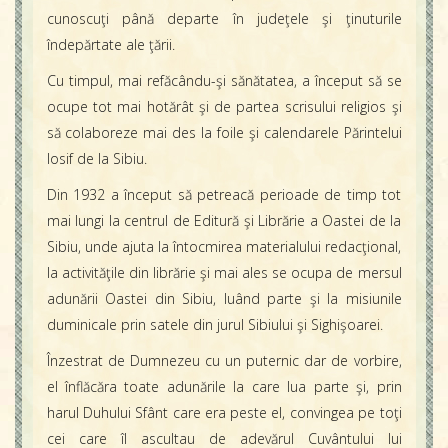
cunoscuţi până departe în judeţele şi ţinuturile
îndepărtate ale ţării.
Cu timpul, mai refăcându-şi sănătatea, a început să se
ocupe tot mai hotărât şi de partea scrisului religios şi
să colaboreze mai des la foile şi calendarele Părintelui
Iosif de la Sibiu.
Din 1932 a început să petreacă perioade de timp tot
mai lungi la centrul de Editură şi Librărie a Oastei de la
Sibiu, unde ajuta la întocmirea materialului redacţional,
la activităţile din librărie şi mai ales se ocupa de mersul
adunării Oastei din Sibiu, luând parte şi la misiunile
duminicale prin satele din jurul Sibiului şi Sighişoarei.
Înzestrat de Dumnezeu cu un puternic dar de vorbire,
el înflăcăra toate adunările la care lua parte şi, prin
harul Duhului Sfânt care era peste el, convingea pe toţi
cei care îl ascultau de adevărul Cuvântului lui