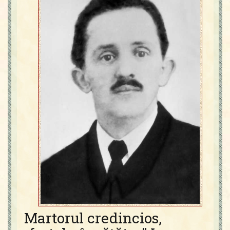
Contact
Icoane
Mărgăritare
Calendar
Glosar
Repere
Martorul credincios,