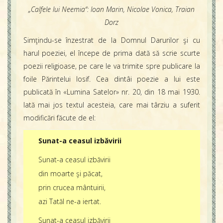
„Calfele lui Neemia“: Ioan Marin, Nicolae Vonica, Traian
Dorz
Simţindu-se înzestrat de la Domnul Darurilor şi cu
harul poeziei, el începe de prima dată să scrie scurte
poezii religioase, pe care le va trimite spre publicare la
foile Părintelui Iosif. Cea dintâi poezie a lui este
publicată în «Lumina Satelor» nr. 20, din 18 mai 1930.
Iată mai jos textul acesteia, care mai târziu a suferit
modificări făcute de el:
Sunat-a ceasul izbăvirii
Sunat-a ceasul izbăvirii
din moarte şi păcat,
prin crucea mântuirii,
azi Tatăl ne-a iertat.
Sunat-a ceasul izbăvirii