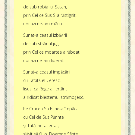
de sub robia lui Satan,
prin Cel ce Sus S-a răstignit,
noi azi ne-am mântuit.
Sunat-a ceasul izbăvirii
de sub străinul jug,
prin Cel ce moartea a răbdat,
noi azi ne-am liberat.
Sunat-a ceasul împăcării
cu Tatăl Cel Ceresc,
Iisus, ca Rege al iertării,
a ridicat blestemul strămoşesc.
Pe Crucea Sa El ne-a împăcat
cu Cel de Sus Părinte
şi Tatăl ne-a iertat,
slăvit să fii, o, Doamne Sfinte.