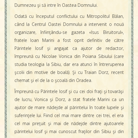
Dumnezeu şi să intre în Oastea Domnului.
Odată cu începutul conflictului cu Mitropolitul Bălan,
când la Centrul Oastei Domnului a intervenit o nouă
organizare, înfiinţându-se gazeta «Isus Biruitorul»,
fratele Ioan Marini a fost oprit definitiv de către
Părintele Iosif şi angajat ca ajutor de redactor,
împreună cu Nicolae Vonica din Poiana Sibiului (care
studia teologia la Sibiu, dar era atunci în întreruperea
şcolii din motive de boală). Şi cu Traian Dorz, recent
chemat şi el de la o şcoală din Oradea.
Împreună cu Părintele Iosif şi cu cei doi fraţi şi tovarăşi
de lucru, Vonica şi Dorz, a stat fratele Marini ca un
ajutor de mare nădejde al părintelui în toate lupele şi
suferinţele lui. Fiind cel mai mare dintre cei trei, el era
cel mai preţuit şi mai de nădejde dintre ajutoarele
părintelui Iosif şi mai cunoscut fraţilor din Sibiu şi din