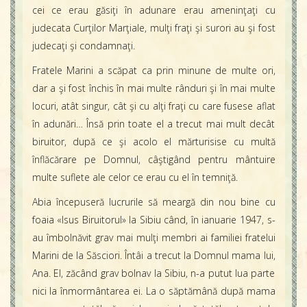
cei ce erau găsiţi în adunare erau ameninţaţi cu
judecata Curţilor Marţiale, mulţi fraţi şi surori au şi fost
judecaţi şi condamnaţi.
Fratele Marini a scăpat ca prin minune de multe ori,
dar a şi fost închis în mai multe rânduri şi în mai multe
locuri, atât singur, cât şi cu alţi fraţi cu care fusese aflat
în adunări… Însă prin toate el a trecut mai mult decât
biruitor, după ce şi acolo el mărturisise cu multă
înflăcărare pe Domnul, câştigând pentru mântuire
multe suflete ale celor ce erau cu el în temniţă.
Abia începuseră lucrurile să meargă din nou bine cu
foaia «Isus Biruitorul» la Sibiu când, în ianuarie 1947, s-
au îmbolnăvit grav mai mulţi membri ai familiei fratelui
Marini de la Săsciori. Întâi a trecut la Domnul mama lui,
Ana. El, zăcând grav bolnav la Sibiu, n-a putut lua parte
nici la înmormântarea ei. La o săptămână după mama