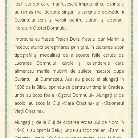
Iosif, cei doi care mai fuseseră împreună cu părintele
au rămas mai departe singuri la sarcina propovăduirii
Cuvântului scris şi vorbit pentru cititorii şi abonaţii
literaturii Oastei Domnului.
Împreună cu fratele Traian Dorz, fratele Ioan Marini a
început atunci peregrinarea prin ţară, în căutarea altor
tipografii şi modalităţi de a scoate foile cerute de
Lucrarea Domnului, cărţile şi calendarele care
alimentau marile mulţimi de suflete însetate după
Cuvântul lui Dumnezeu. Aşa au plecat ei alungaţi în
1938 de la Sibiu, oprindu-se pentru un timp la Oradea,
unde au scos foaia «Ogorul Domnului». Alungaţi şi de
acolo, au scos la Cluj «Viaţa Creştină» şi «Misionarul
Vieţii Creştine».
Alungaţi şi de la Cluj de căderea Ardealului de Nord în
1940, s-au oprit la Beiuş, unde au scos trei ani «Familia