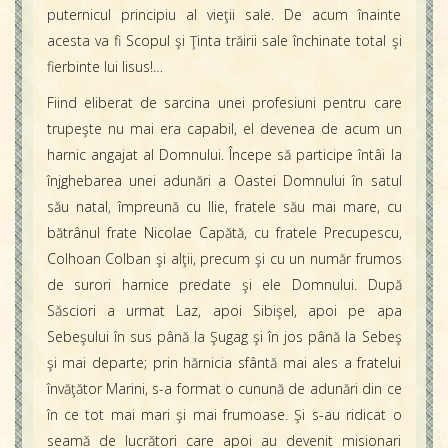
puternicul principiu al vieţii sale. De acum înainte
acesta va fi Scopul şi Ţinta trăirii sale închinate total şi
fierbinte lui Iisus!…
Fiind eliberat de sarcina unei profesiuni pentru care
trupeşte nu mai era capabil, el devenea de acum un
harnic angajat al Domnului. Începe să participe întâi la
înjghebarea unei adunări a Oastei Domnului în satul
său natal, împreună cu Ilie, fratele său mai mare, cu
bătrânul frate Nicolae Capătă, cu fratele Precupescu,
Colhoan Colban şi alţii, precum şi cu un număr frumos
de surori harnice predate şi ele Domnului. După
Săsciori a urmat Laz, apoi Sibişel, apoi pe apa
Sebeşului în sus până la Şugag şi în jos până la Sebeş
şi mai departe; prin hărnicia sfântă mai ales a fratelui
învăţător Marini, s-a format o cunună de adunări din ce
în ce tot mai mari şi mai frumoase. Şi s-au ridicat o
seamă de lucrători care apoi au devenit misionari