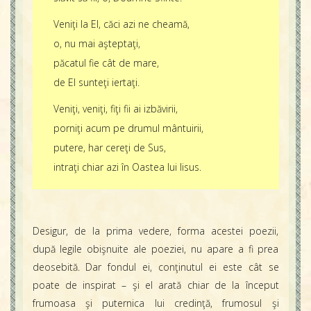
Veniţi la El, căci azi ne cheamă,
o, nu mai aşteptaţi,
păcatul fie cât de mare,
de El sunteţi iertaţi.
Veniţi, veniţi, fiţi fii ai izbăvirii,
porniţi acum pe drumul mântuirii,
putere, har cereţi de Sus,
intraţi chiar azi în Oastea lui Iisus.
Desigur, de la prima vedere, forma acestei poezii,
după legile obişnuite ale poeziei, nu apare a fi prea
deosebită. Dar fondul ei, conţinutul ei este cât se
poate de inspirat – şi el arată chiar de la început
frumoasa şi puternica lui credinţă, frumosul şi