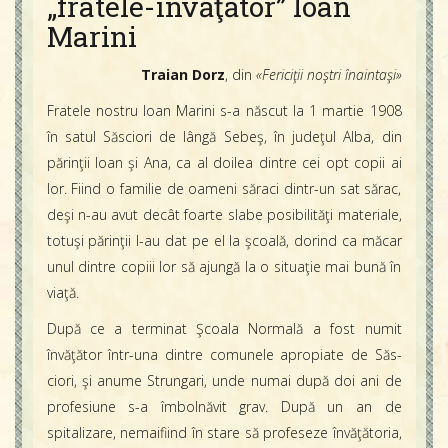
„fratele-învăţător” Ioan
Marini
Traian Dorz
, din
«Fericiţii noştri înaintaşi»
Fratele nostru Ioan Marini s-a născut la 1 martie 1908
în satul Săsciori de lângă Sebeş, în judeţul Alba, din
părinţii Ioan şi Ana, ca al doilea dintre cei opt copii ai
lor. Fiind o familie de oameni săraci dintr-un sat sărac,
deşi n-au avut decât foarte slabe posibilităţi materiale,
totuşi părinţii l-au dat pe el la şcoală, dorind ca măcar
unul dintre copiii lor să ajungă la o situaţie mai bună în
viaţă.
După ce a terminat Şcoala Normală a fost numit
învăţător într-una dintre comunele apropiate de Săs­
ciori, şi anume Strungari, unde numai după doi ani de
profesiune s-a îmbolnăvit grav. După un an de
spitalizare, nemaifiind în stare să profeseze învăţătoria,