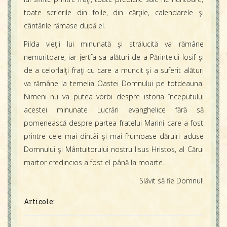
toate scrierile din foile, din cărţile, calendarele şi
cântările rămase după el.
Pilda vieţii lui minunată şi strălucită va rămâne
nemuritoare, iar jertfa sa alături de a Părintelui Iosif şi
de a celorlalţi fraţi cu care a muncit şi a suferit alături
va rămâne la temelia Oastei Domnului pe totdeauna.
Nimeni nu va putea vorbi despre istoria începutului
acestei minunate Lucrări evanghelice fără să
pomenească despre partea fratelui Marini care a fost
printre cele mai dintâi şi mai frumoase dăruiri aduse
Domnului şi Mântuitorului nostru Iisus Hristos, al Cărui
martor credincios a fost el până la moarte.
Slăvit să fie Domnul!
Articole: