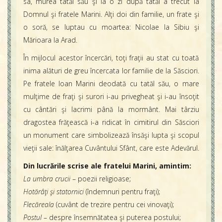
sa, murea tatăl său şi la o zi după tatăl a trecut la
Domnul şi fratele Marini. Alţi doi din familie, un frate şi
o soră, se luptau cu moartea: Nicolae la Sibiu şi
Mărioara la Arad.
În mijlocul acestor încercări, toţi fraţii au stat cu toată
inima alături de greu încercata lor familie de la Săsciori.
Pe fratele Ioan Marini deodată cu tatăl său, o mare
mulţime de fraţi şi surori i-au privegheat şi i-au însoţit
cu cântări şi lacrimi până la mormânt. Mai târziu
dragostea frăţească i-a ridicat în cimitirul din Săsciori
un monument care simbolizează însăşi lupta şi scopul
vieţii sale: înălţarea Cuvântului Sfânt, care este Adevărul.
Din lucrările scrise ale fratelui Marini, amintim:
La umbra crucii
– poezii religioase;
Hotărâţi şi statornici
(îndemnuri pentru fraţi);
Flecăreala
(cuvânt de trezire pentru cei vinovaţi);
Postul
– despre însemnătatea şi puterea postului;