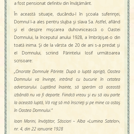
a fost pensionat definitiv din învăţământ.
În această situaţie, ducându-l în şcoala suferinţei,
Domnul l-a ales pentru slujba şi slava Sa. Astfel, aflând
şi el despre mişcarea duhovnicească o Oastei
Domnului, la începutul anului 1928, a îmbrăţişat-o din
toată inima. Şi de la vârsta de 20 de ani s-a predat şi
el Domnului, scriind Părintelui Iosif următoarea
scrisoare:
„Onorate Domnule Părinte. După o luptă aprigă, Oastea
Domnului va învinge, intrând cu bucurie în cetatea
adversarului. Luptând înainte, să sperăm că această
izbândă nu va fi departe. Fiindcă vreau şi eu să iau parte
la această luptă, Vă rog să mă înscrieţi şi pe mine ca ostaş
în Oastea Domnului.”
Ioan Marini, învăţător, Săsciori – Alba «Lumina Satelor»,
nr. 4, din 22 ianuarie 1928