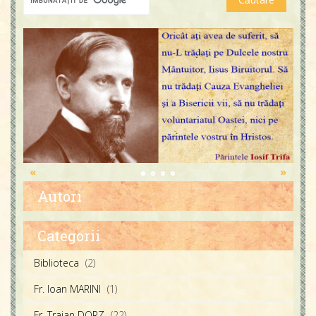
«
»
Autori
Părintele Iosif Trifa
Categorii
Fratele Traian Dorz
Biblioteca
(2)
Fratele Ioan Marini
Fr. Ioan MARINI
(1)
Fr. Traian DORZ
(22)