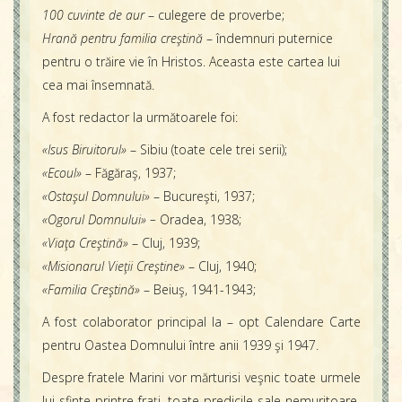
100 cuvinte de aur
– culegere de proverbe;
Hrană pentru familia creştină
– îndemnuri puternice
pentru o trăire vie în Hristos. Aceasta este cartea lui
cea mai însemnată.
A fost redactor la următoarele foi:
«Isus Biruitorul»
– Sibiu (toate cele trei serii);
«Ecoul»
– Făgăraş, 1937;
«Ostaşul Domnului»
– Bucureşti, 1937;
«Ogorul Domnului» –
Oradea, 1938;
«Viaţa Creştină»
– Cluj, 1939;
«Misionarul Vieţii Creştine»
– Cluj, 1940;
«Familia Creştină»
– Beiuş, 1941-1943;
A fost colaborator principal la – opt Calendare Carte
pentru Oastea Domnului între anii 1939 şi 1947.
Despre fratele Marini vor mărturisi veşnic toate urmele
lui sfinte printre fraţi, toate predicile sale nemuritoare,