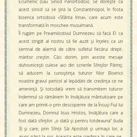
Ecumenic (sau Sinod Panortodox). Se doreşte ca
acest sinod să se ţină la Constantinopol, în fosta
biserica ortodoxă «Sfânta Irina», care acum este
transformată în moschee musulmană.
Îl rugăm pe Preamilostivul Dumnezeu să facă El ca
acest strigăt al nostru să fie auzit şi înţeles ca un
semnal de alarmă de către sufletul fiecărui drept-
măritor creştin. Căci dorim, prin aceste mesaje
duhovniceşti culese aici din scrierile Sfinţilor Părinţi,
să aducem la cunoştinţa tuturor fiilor Bisericii
noastre gravul pericol al lepădării de credinţa ce ne
ameninţă. Şi totodată vrem să transmitem tuturor
îndemnul să rămânem în învăţătura mântuitoare pe
care am primit-o prin descoperire de la Însuşi Fiul lui
Dumnezeu, Domnul Iisus Hristos, învăţătura care a
fost dată sfinţilor „o dată şi pentru totdeauna” (Iuda
3) şi care, prin Sfinţii Săi Apostoli şi urmaşii lor, a
ajuns până la noi. Aceasta este credinţa în care ne-