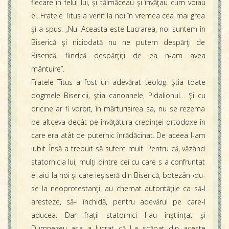
fiecare în felul lui, şi tălmăceau şi învăţau cum voiau
ei. Fratele Titus a venit la noi în vremea cea mai grea
şi a spus: „Nu! Aceasta este Lucrarea, noi suntem în
Biserică şi niciodată nu ne putem despărţi de
Biserică, fiindcă despărţiţi de ea n-am avea
mântuire”.
Fratele Titus a fost un adevărat teolog. Ştia toate
dogmele Bisericii, ştia canoanele, Pidalionul… Şi cu
oricine ar fi vorbit, în mărturisirea sa, nu se rezema
pe altceva decât pe învăţătura credinţei ortodoxe în
care era atât de puternic înrădăcinat. De aceea l-am
iubit. Însă a trebuit să sufere mult. Pentru că, văzând
statornicia lui, mulţi dintre cei cu care s a confruntat
el aici la noi şi care ieşiseră din Biserică, botezân¬du-
se la neoprotestanţi, au chemat autorităţile ca să-l
aresteze, să-l închidă, pentru adevărul pe care-l
aducea. Dar fraţii statornici l-au înştiinţat şi
Dumnezeu aşa a lucrat că l-a scăpat din aceste