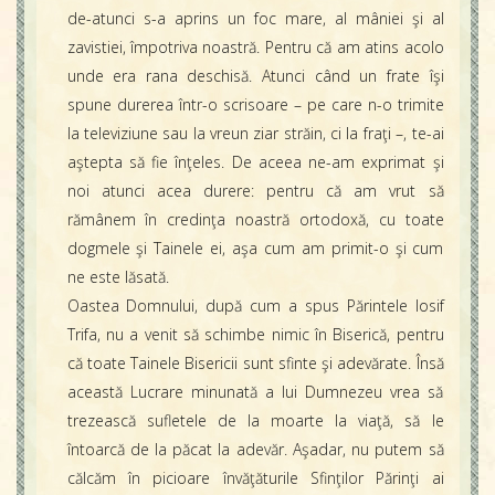
de-atunci s-a aprins un foc mare, al mâniei şi al
zavistiei, împotriva noastră. Pentru că am atins acolo
unde era rana deschisă. Atunci când un frate îşi
spune durerea într-o scrisoare – pe care n-o trimite
la televiziune sau la vreun ziar străin, ci la fraţi –, te-ai
aştepta să fie înţeles. De aceea ne-am exprimat şi
noi atunci acea durere: pentru că am vrut să
rămânem în credinţa noastră ortodoxă, cu toate
dogmele şi Tainele ei, aşa cum am primit-o şi cum
ne este lăsată.
Oastea Domnului, după cum a spus Părintele Iosif
Trifa, nu a venit să schimbe nimic în Biserică, pentru
că toate Tainele Bisericii sunt sfinte şi adevărate. Însă
această Lucrare minunată a lui Dumnezeu vrea să
trezească sufletele de la moarte la viaţă, să le
întoarcă de la păcat la adevăr. Aşadar, nu putem să
călcăm în picioare învăţăturile Sfinţilor Părinţi ai