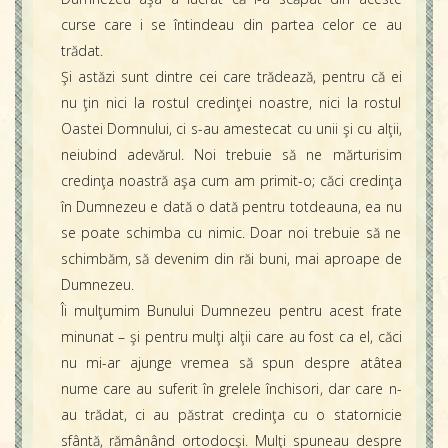
curse care i se întindeau din partea celor ce au
trădat.
Şi astăzi sunt dintre cei care trădează, pentru că ei
nu ţin nici la rostul credinţei noastre, nici la rostul
Oastei Domnului, ci s-au amestecat cu unii şi cu alţii,
neiubind adevărul. Noi trebuie să ne mărturisim
credinţa noastră aşa cum am primit-o; căci credinţa
în Dumnezeu e dată o dată pentru totdeauna, ea nu
se poate schimba cu nimic. Doar noi trebuie să ne
schimbăm, să devenim din răi buni, mai aproape de
Dumnezeu.
Îi mulţumim Bunului Dumnezeu pentru acest frate
minunat – şi pentru mulţi alţii care au fost ca el, căci
nu mi-ar ajunge vremea să spun despre atâtea
nume care au suferit în grelele închisori, dar care n-
au trădat, ci au păstrat credinţa cu o statornicie
sfântă, rămânând ortodocşi. Mulţi spuneau despre