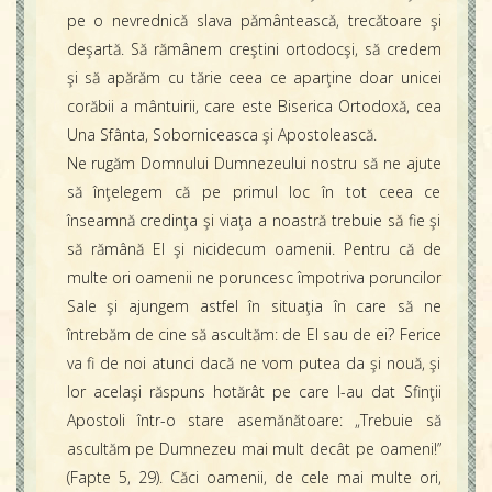
pe o nevrednică slava pământească, trecătoare şi
deşartă. Să rămânem creştini ortodocşi, să credem
şi să apărăm cu tărie ceea ce aparţine doar unicei
corăbii a mântuirii, care este Biserica Ortodoxă, cea
Una Sfânta, Soborniceasca şi Apostolească.
Ne rugăm Domnului Dumnezeului nostru să ne ajute
să înţelegem că pe primul loc în tot ceea ce
înseamnă credinţa şi viaţa a noastră trebuie să fie şi
să rămână El şi nicidecum oamenii. Pentru că de
multe ori oamenii ne poruncesc împotriva poruncilor
Sale şi ajungem astfel în situaţia în care să ne
întrebăm de cine să ascultăm: de El sau de ei? Ferice
va fi de noi atunci dacă ne vom putea da şi nouă, şi
lor acelaşi răspuns hotărât pe care l-au dat Sfinţii
Apostoli într-o stare asemănătoare: „Trebuie să
ascultăm pe Dumnezeu mai mult decât pe oameni!”
(Fapte 5, 29). Căci oamenii, de cele mai multe ori,