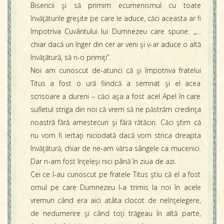
Bisericii şi să primim ecumenismul cu toate
învăţăturile greşite pe care le aduce, căci aceasta ar fi
împotriva Cuvântului lui Dumnezeu care spune: „…
chiar dacă un înger din cer ar veni şi v-ar aduce o altă
învăţătură, să n-o primiţi”.
Noi am cunoscut de-atunci că şi împotriva fratelui
Titus a fost o ură fiindcă a semnat şi el acea
scrisoare a durerii – căci aşa a fost acel Apel în care
sufletul striga din noi că vrem să ne păstrăm credinţa
noastră fără amestecuri şi fără rătăciri. Căci ştim că
nu vom fi iertaţi niciodată dacă vom strica dreapta
învăţătură, chiar de ne-am vărsa sângele ca mucenici.
Dar n-am fost înţeleşi nici până în ziua de azi.
Cei ce l-au cunoscut pe fratele Titus ştiu că el a fost
omul pe care Dumnezeu l-a trimis la noi în acele
vremuri când era aici atâta clocot de neînţelegere,
de nedumerire şi când toţi trăgeau în altă parte,