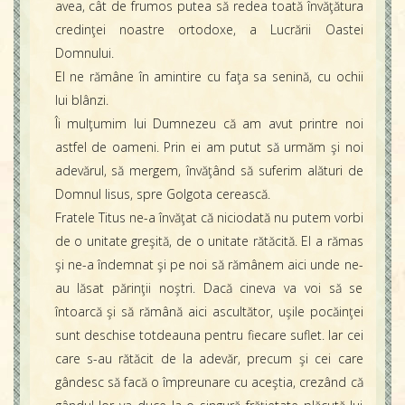
avea, cât de frumos putea să redea toată învăţătura
credinţei noastre ortodoxe, a Lucrării Oastei
Domnului.
El ne rămâne în amintire cu faţa sa senină, cu ochii
lui blânzi.
Îi mulţumim lui Dumnezeu că am avut printre noi
astfel de oameni. Prin ei am putut să urmăm şi noi
adevărul, să mergem, învăţând să suferim alături de
Domnul Iisus, spre Golgota cerească.
Fratele Titus ne-a învăţat că niciodată nu putem vorbi
de o unitate greşită, de o unitate rătăcită. El a rămas
şi ne-a îndemnat şi pe noi să rămânem aici unde ne-
au lăsat părinţii noştri. Dacă cineva va voi să se
întoarcă şi să rămână aici ascultător, uşile pocăinţei
sunt deschise totdeauna pentru fiecare suflet. Iar cei
care s-au rătăcit de la adevăr, precum şi cei care
gândesc să facă o împreunare cu aceştia, crezând că