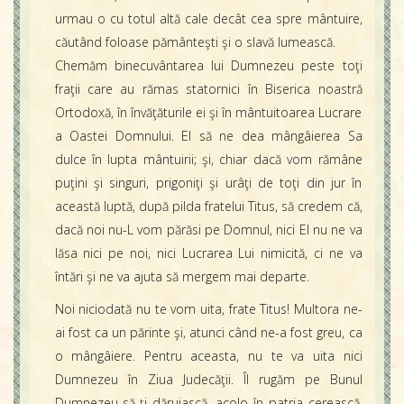
urmau o cu totul altă cale decât cea spre mântuire,
căutând foloase pământeşti şi o slavă lumească.
Chemăm binecuvântarea lui Dumnezeu peste toţi
fraţii care au rămas statornici în Biserica noastră
Ortodoxă, în învăţăturile ei şi în mântuitoarea Lucrare
a Oastei Domnului. El să ne dea mângâierea Sa
dulce în lupta mântuirii; şi, chiar dacă vom rămâne
puţini şi singuri, prigoniţi şi urâţi de toţi din jur în
această luptă, după pilda fratelui Titus, să credem că,
dacă noi nu-L vom părăsi pe Domnul, nici El nu ne va
lăsa nici pe noi, nici Lucrarea Lui nimicită, ci ne va
întări şi ne va ajuta să mergem mai departe.
Noi niciodată nu te vom uita, frate Titus! Multora ne-
ai fost ca un părinte şi, atunci când ne-a fost greu, ca
o mângâiere. Pentru aceasta, nu te va uita nici
Dumnezeu în Ziua Judecăţii. Îl rugăm pe Bunul
Dumnezeu să-ţi dăruiască, acolo în patria cerească,