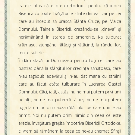
fratele Titus că e prea ortodox… pentru că iubea
Biserica cu toate învăţăturile sfinte din ea. Dar pe cei
care au început să urască Sfânta Cruce, pe Maica
Domnului, Tainele Bisericii, crezându-se „cineva” şi
nerămânând în starea de smerenie, i-a tulburat
vrăjmaşul, ajungând rătăciţi şi rătăcind, la rândul lor,
multe suflete.
Îi dăm slavă lui Dumnezeu pentru toţi cei care au
păstrat până la sfârşitul lor credinţa sănătoasă, care
n-au tăgăduit adevărul şi n-au dat mâna cu străinii
care au făcut atâta tulburare în Lucrarea Oastei
Domnului. Căci, iată, astăzi nu ne mai putem privi unii
pe alţii, nu ne mai putem întâlni şi nu ne mai putem
ruga la un loc din cauza rătăcirilor pe care unii le-au
primit. Noi nu putem primi nimic din ceea ce este
erezie, învăţătură greşită împotriva Bisericii Ortodoxe,
ci vrem să rămânem la ceea ce ne-au chemat Sfinţii