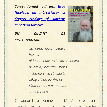
Contact
Cartea format .pdf aici:
Titus
Icoane
Niculcea, un mărturisitor al
Mărgăritare
dreptei credinţe şi luptător
Calendar
împotriva rătăcirii
Glosar
UN CUVÂNT DE
Repere
BINECUVÂNTARE
Cei ce-au luptat pentru
Hristos
nici n-au murit, nici n-au să moară;
pe-acelaşi nor străluminos,
în Marea Zi au să apară,
slăviţi alături de Hristos,
când va veni a doua oară.
(Traian Dorz)
Cu ajutorul lui Dumnezeu, iată că apare acum
această carte, ca o mărturie vie şi ca o amintire