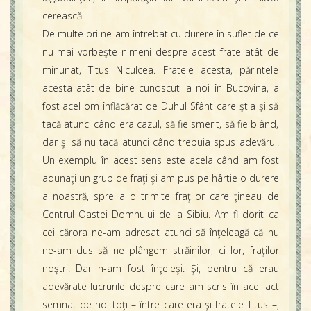
cerească.
De multe ori ne-am întrebat cu durere în suflet de ce
nu mai vorbeşte nimeni despre acest frate atât de
minunat, Titus Niculcea. Fratele acesta, părintele
acesta atât de bine cunoscut la noi în Bucovina, a
fost acel om înflăcărat de Duhul Sfânt care ştia şi să
tacă atunci când era cazul, să fie smerit, să fie blând,
dar şi să nu tacă atunci când trebuia spus adevărul.
Un exemplu în acest sens este acela când am fost
adunaţi un grup de fraţi şi am pus pe hârtie o durere
a noastră, spre a o trimite fraţilor care ţineau de
Centrul Oastei Domnului de la Sibiu. Am fi dorit ca
cei cărora ne-am adresat atunci să înţeleagă că nu
ne-am dus să ne plângem străinilor, ci lor, fraţilor
noştri. Dar n-am fost înţeleşi. Şi, pentru că erau
adevărate lucrurile despre care am scris în acel act
semnat de noi toţi – între care era şi fratele Titus –,