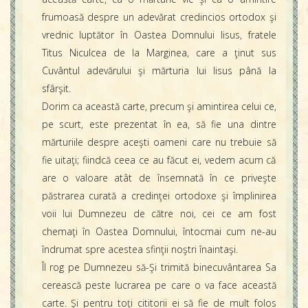
frumoasă despre un adevărat credincios ortodox şi
vrednic luptător în Oastea Domnului Iisus, fratele
Titus Niculcea de la Marginea, care a ţinut sus
Cuvântul adevărului şi mărturia lui Iisus până la
sfârşit.
Dorim ca această carte, precum şi amintirea celui ce,
pe scurt, este prezentat în ea, să fie una dintre
mărturiile despre aceşti oameni care nu trebuie să
fie uitaţi; fiindcă ceea ce au făcut ei, vedem acum că
are o valoare atât de însemnată în ce priveşte
păstrarea curată a credinţei ortodoxe şi împlinirea
voii lui Dumnezeu de către noi, cei ce am fost
chemaţi în Oastea Domnului, întocmai cum ne-au
îndrumat spre acestea sfinţii noştri înaintaşi.
Îl rog pe Dumnezeu să-Şi trimită binecuvântarea Sa
cerească peste lucrarea pe care o va face această
carte. Şi pentru toţi cititorii ei să fie de mult folos