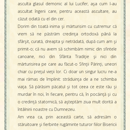
asculta glasul demonic al lui Lucifer, aşa cum l-au
ascultat îngerii care, pentru această ascultare, au
căzut odată cu el din cer.
Dorim din toată inima şi mărturisim cu cutremur că
vrem să ne păstrăm credinţa ortodoxă până la
sfârşit, curată, dreapta şi netrădată, după cum am şi
primit-o; că nu avem să schimbăm nimic din sfintele
canoane, nici din Sfânta Tradiţie şi nici din
mărturisirea pe care au făcut-o Sfinţii Părinţi, uneori
chiar cu preţul vieţii lor. Ci doar un singur lucru ne-a
mai rămas de împlinit: străduinţa de a ne schimba
viaţa. Să părăsim păcatul şi tot ceea ce este rău şi
murdar în noi, în fiecare, pentru că, în pocăinţă şi cu
o credinţă statornică, să aşteptăm ziua mult dorită a
întâlnirii noastre cu Dumnezeu.
Am vrea ca, prin această carte, să adresăm o
stăruitoare şi fierbinte rugăminte tuturor fiilor Bisericii