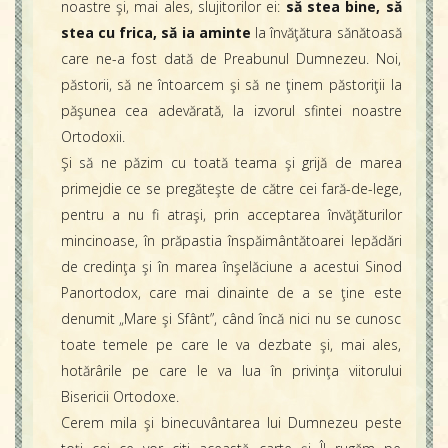
noastre şi, mai ales, slujitorilor ei:
să stea bine, să
stea cu frica, să ia aminte
la învăţătura sănătoasă
care ne-a fost dată de Preabunul Dumnezeu. Noi,
păstorii, să ne întoarcem şi să ne ţinem păstoriţii la
păşunea cea adevărată, la izvorul sfintei noastre
Ortodoxii.
Şi să ne păzim cu toată teama şi grijă de marea
primejdie ce se pregăteşte de către cei fară-de-lege,
pentru a nu fi atraşi, prin acceptarea învăţăturilor
mincinoase, în prăpastia înspăimântătoarei lepădări
de credinţa şi în marea înşelăciune a acestui Sinod
Panortodox, care mai dinainte de a se ţine este
denumit „Mare şi Sfânt”, când încă nici nu se cunosc
toate temele pe care le va dezbate şi, mai ales,
hotărârile pe care le va lua în privinţa viitorului
Bisericii Ortodoxe.
Cerem mila şi binecuvântarea lui Dumnezeu peste