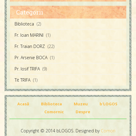
Părintele Iosif Trifa
Categorii
Fratele Traian Dorz
Biblioteca
(2)
Fratele Ioan Marini
Fr. Ioan MARINI
(1)
Fr. Traian DORZ
(22)
Pr. Arsenie BOCA
(1)
Pr. Iosif TRIFA
(9)
Tit TRIFA
(1)
Acasă
Biblioteca
Muzeu
b'LOGOS
Comornic
Despre
Copyright © 2014 bLOGOS. Designed by
Comori