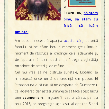
p
u
l LONGHIN,
Să stăm
bine, să stăm cu
frică, să luăm
aminte!
Am socotit necesară apariţia
acestei cărţi
datorită
faptului că ne aflăm într-un moment greu, într-un
moment de răscruce al credinţei celei adevărate şi,
de fapt, al mântuirii noastre – a întregii creştinătăţi
ortodoxe de astăzi şi de mâine.
Cel rău vrea să ne distrugă sufletele, luptând să
nimicească orice urmă de credinţă din popor. El
întotdeauna a căutat să ne despartă de Dumnezeul
cel adevărat, dar astăzi urmăreşte să facă acest lucru
prin
ecumenism
… mişcare în cadrul căreia, pentru
anul 2016, se pregăteşte aşa-zisul al optulea Sinod