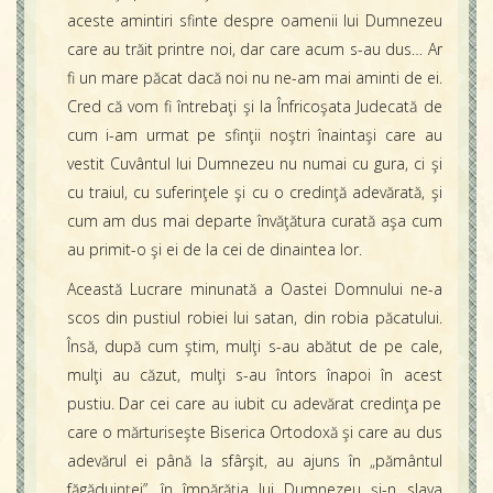
aceste amintiri sfinte despre oamenii lui Dumnezeu
care au trăit printre noi, dar care acum s-au dus… Ar
fi un mare păcat dacă noi nu ne-am mai aminti de ei.
Cred că vom fi întrebaţi şi la Înfricoşata Judecată de
cum i-am urmat pe sfinţii noştri înaintaşi care au
vestit Cuvântul lui Dumnezeu nu numai cu gura, ci şi
cu traiul, cu suferinţele şi cu o credinţă adevărată, şi
cum am dus mai departe învăţătura curată aşa cum
au primit-o şi ei de la cei de dinaintea lor.
Această Lucrare minunată a Oastei Domnului ne-a
scos din pustiul robiei lui satan, din robia păcatului.
Însă, după cum ştim, mulţi s-au abătut de pe cale,
mulţi au căzut, mulţi s-au întors înapoi în acest
pustiu. Dar cei care au iubit cu adevărat credinţa pe
care o mărturiseşte Biserica Ortodoxă şi care au dus
adevărul ei până la sfârşit, au ajuns în „pământul
făgăduinţei”, în împărăţia lui Dumnezeu şi-n slava