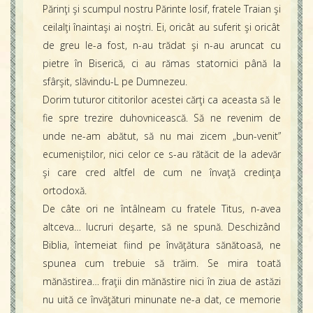
Părinţi şi scumpul nostru Părinte Iosif, fratele Traian şi
ceilalţi înaintaşi ai noştri. Ei, oricât au suferit şi oricât
de greu le-a fost, n-au trădat şi n-au aruncat cu
pietre în Biserică, ci au rămas statornici până la
sfârşit, slăvindu-L pe Dumnezeu.
Dorim tuturor cititorilor acestei cărţi ca aceasta să le
fie spre trezire duhovnicească. Să ne revenim de
unde ne-am abătut, să nu mai zicem „bun-venit”
ecumeniştilor, nici celor ce s-au rătăcit de la adevăr
şi care cred altfel de cum ne învaţă credinţa
ortodoxă.
De câte ori ne întâlneam cu fratele Titus, n-avea
altceva… lucruri deşarte, să ne spună. Deschizând
Biblia, întemeiat fiind pe învăţătura sănătoasă, ne
spunea cum trebuie să trăim. Se mira toată
mănăstirea… fraţii din mănăstire nici în ziua de astăzi
nu uită ce învăţături minunate ne-a dat, ce memorie