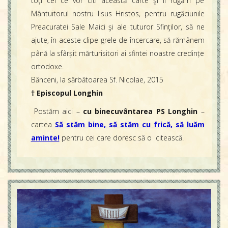
toţi cei ce vor citi această carte şi Îl rugăm pe
Mântuitorul nostru Iisus Hristos, pentru rugăciunile
Preacuratei Sale Maici şi ale tuturor Sfinţilor, să ne
ajute, în aceste clipe grele de încercare, să rămânem
până la sfârșit mărturisitori ai sfintei noastre credințe
ortodoxe.
Bănceni, la sărbătoarea Sf. Nicolae, 2015
† Episcopul Longhin
Postăm aici –
cu binecuvântarea PS Longhin
–
cartea
Să stăm bine, să stăm cu frică, să luăm
aminte!
pentru cei care doresc să o citească.