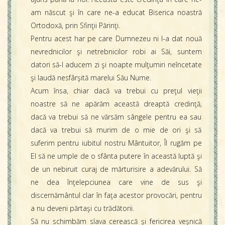
am născut şi în care ne-a educat Biserica noastră
Ortodoxă, prin Sfinţii Părinţi.
Pentru acest har pe care Dumnezeu ni l-a dat nouă
nevrednicilor şi netrebnicilor robi ai Săi, suntem
datori să-I aducem zi şi noapte mulţumiri neîncetate
şi laudă nesfârşită marelui Său Nume.
Acum însa, chiar dacă va trebui cu preţul vieţii
noastre să ne apărăm această dreaptă credinţă,
dacă va trebui să ne vărsăm sângele pentru ea sau
dacă va trebui să murim de o mie de ori şi să
suferim pentru iubitul nostru Mântuitor, Îl rugăm pe
El să ne umple de o sfânta putere în această luptă şi
de un nebiruit curaj de mărturisire a adevărului. Să
ne dea înţelepciunea care vine de sus şi
discernământul clar în faţa acestor provocări, pentru
a nu deveni părtaşi cu trădătorii.
Să nu schimbăm slava cerească şi fericirea veşnică