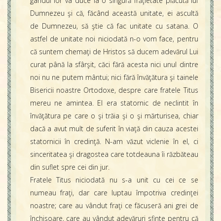
gândul lor va duce la o singură frăţietate plăcută lui
Dumnezeu şi că, făcând această unitate, ei ascultă
de Dumnezeu, să ştie că fac unitate cu satana. O
astfel de unitate noi niciodată n-o vom face, pentru
că suntem chemaţi de Hristos să ducem adevărul Lui
curat până la sfârşit, căci fără acesta nici unul dintre
noi nu ne putem mântui; nici fără învăţătura şi tainele
Bisericii noastre Ortodoxe, despre care fratele Titus
mereu ne amintea. El era statornic de neclintit în
învăţătura pe care o şi trăia şi o şi mărturisea, chiar
dacă a avut mult de suferit în viaţă din cauza acestei
statornicii în credinţă. N-am văzut viclenie în el, ci
sinceritatea şi dragostea care totdeauna îi răzbăteau
din suflet spre cei din jur.
Fratele Titus niciodată nu s-a unit cu cei ce se
numeau fraţi, dar care luptau împotriva credinţei
noastre; care au vândut fraţi ce făcuseră ani grei de
închisoare, care au vândut adevăruri sfinte pentru că