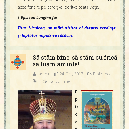
acea fericire pe care ţi-ai dorit-o toată viaţa.
† Episcop Longhin Jar
Titus Niculcea, un mărturisitor al dreptei credinţe
şi luptător împotriva rătăcirii
Să stăm bine, să stăm cu frică,
să luăm aminte!
admin
24 Oct, 2017
Biblioteca
No comment
E
p
is
c
o