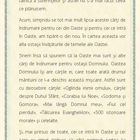
tainică a suferinţelor şi astfel nu s-a mai făcut ceea
ce plănuisem.
Acum, simţindu-se tot mai mult lipsa acestei cărţi de
îndrumare pentru cei din Oaste şi pentru cei ce intră
în Oaste, am tipărit-o din nou. În cartea aceasta vor
afla ostaşii învăţăturile de temelie ale Oastei.
Ţinem însă să spunem că la Oaste mai sunt şi alte
cărţi de îndrumare pentru ostaşii Domnului. Oastea
Domnului îşi are cărţile ei, care toate arată drumul
mântuirii ce l-a deschis această mişcare. Astfel sunt
cu deosebire cărţile: «Oglinda inimii omului», cărţile
despre Duhul Sfânt, «Corabia lui Noe», «Sodoma şi
Gomora», «Mai lângă Domnul meu», «Fiul cel
pierdut», «Tâlcuirea Evangheliilor», «500 istorioare
morale» şi celelalte.
Şi, mai presus de toate, cei ce intră în Oaste şi cei
care au intrat trebuie să aibă negreşit cartea lui