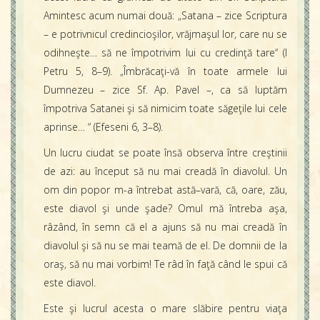
Amintesc acum numai două: „Satana – zice Scriptura
– e potrivnicul credincioşilor, vrăjmaşul lor, care nu se
odihneşte… să ne împotrivim lui cu credinţă tare“ (I
Petru 5, 8–9). „Îmbrăcaţi-vă în toate armele lui
Dumnezeu – zice Sf. Ap. Pavel –, ca să luptăm
împotriva Satanei şi să nimicim toate săgeţile lui cele
aprinse… “ (Efeseni 6, 3–8).
Un lucru ciudat se poate însă observa între creştinii
de azi: au început să nu mai creadă în diavolul. Un
om din popor m-a întrebat astă–vară, că, oare, zău,
este diavol şi unde şade? Omul mă întreba aşa,
râzând, în semn că el a ajuns să nu mai creadă în
diavolul şi să nu se mai teamă de el. De domnii de la
oraş, să nu mai vorbim! Te râd în faţă când le spui că
este diavol.
Este şi lucrul acesta o mare slăbire pentru viaţa