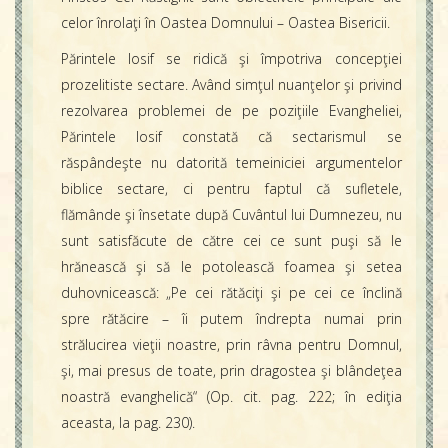
celor înrolaţi în Oastea Domnului – Oastea Bisericii.
Părintele Iosif se ridică şi împotriva concepţiei
prozelitiste sectare. Având simţul nuanţelor şi privind
rezolvarea problemei de pe poziţiile Evangheliei,
Părintele Iosif constată că sectarismul se
răspândeşte nu datorită temeiniciei argumentelor
biblice sectare, ci pentru faptul că sufletele,
flămânde şi însetate după Cuvântul lui Dumnezeu, nu
sunt satisfăcute de către cei ce sunt puşi să le
hrănească şi să le potolească foamea şi setea
duhovnicească: „Pe cei rătăciţi şi pe cei ce înclină
spre rătăcire – îi putem îndrepta numai prin
strălucirea vieţii noastre, prin râvna pentru Domnul,
şi, mai presus de toate, prin dragostea şi blândeţea
noastră evanghelică“ (Op. cit. pag. 222; în ediţia
aceasta, la pag. 230).