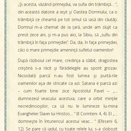
„Şi acesta, văzând primejdia, va sufla din trâmbiţă… “,
din această datorie a ieşit şi Oastea Domnului, ca o
trâmbiţă ce cheamă pe tot omul să iasă din răutăţi.
Domnul m-a chemat de la ţară, unde am slujit ca
preot zece ani, şi m-a pus aici, la Sibiu, să „suflu din
trâmbiţă în faţa primejdiei“. Da, da, în faţa primejdiei,
căci o mare primejdie ameninţă sufletul oamenilor!
După războiul cel mare, credinţa a slăbit, dragostea
creştină s-a răcit şi fărădelegile au sporit grozav.
Niciodată parcă n-au fost lumea şi purtă-rile
oamenilor aşa de stricate ca azi. Satana e parcă azi
– cum foarte bine zice Apostolul Pavel – „…
dumnezeul veacului acestuia, care a orbit minţile
necredincioşilor, ca să nu le lumineze lu-mina
Evangheliei Slavei lui Hristos… “ (II Corinteni 4, 4). El „…
domneşte în întunericul acestui veac… “ (Efeseni 6,
12). Se pare că iadul, cu toate relele lui, s-a slobozit