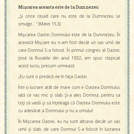
Mişcarea aceasta este de la Dumnezeu
„Şi orice răsad care nu este de la Dumnezeu se
smulge… “ (Matei 15,3).
Mişcarea Oastei Domnului este de la Dumnezeu. În
această Mişcare eu n-am fost decât un vas umil de
care Domnul S-a folosit. În primul congres al Oastei,
ţinut la Rusaliile din anul 1932, am spus răspicat
acest lucru, precum urmează:
„Eu sunt o predică vie în faţa Oastei.
Într-o lucrare atât de mare cum e Oastea Domnului,
iată ce vas mic şi slab Şi-a ales Domnul, pentru ca
toţi să vadă şi să înţeleagă că Oastea Domnului este
cu adevărat a Domnului şi nu a omului!
În Mişcarea Oastei, eu nu sunt altceva decât un vas
umil şi slab, de care Domnul S-a folosit în lucrarea