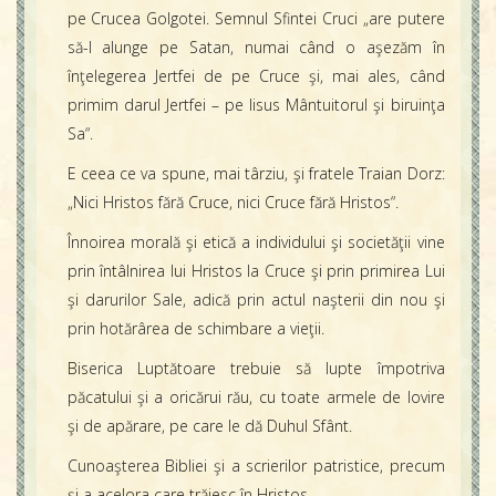
pe Crucea Golgotei. Semnul Sfintei Cruci „are putere
să-l alunge pe Satan, numai când o aşezăm în
înţelegerea Jertfei de pe Cruce şi, mai ales, când
primim darul Jertfei – pe Iisus Mântuitorul şi biruinţa
Sa“.
E ceea ce va spune, mai târziu, şi fratele Traian Dorz:
„Nici Hristos fără Cruce, nici Cruce fără Hristos“.
Înnoirea morală şi etică a individului şi societăţii vine
prin întâlnirea lui Hristos la Cruce şi prin primirea Lui
şi darurilor Sale, adică prin actul naşterii din nou şi
prin hotărârea de schimbare a vieţii.
Biserica Luptătoare trebuie să lupte împotriva
păcatului şi a oricărui rău, cu toate armele de lovire
şi de apărare, pe care le dă Duhul Sfânt.
Cunoaşterea Bibliei şi a scrierilor patristice, precum
şi a acelora care trăiesc în Hristos.