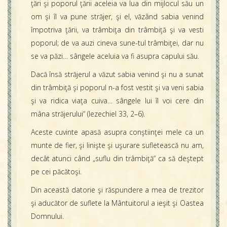
ţări şi poporul ţării aceleia va lua din mijlocul său un
om şi îl va pune străjer, şi el, văzând sabia venind
împotriva ţării, va trâmbiţa din trâmbiţă şi va vesti
poporul; de va auzi cineva sune-tul trâmbiţei, dar nu
se va păzi… sângele aceluia va fi asupra capului său.
Dacă însă străjerul a văzut sabia venind şi nu a sunat
din trâmbiţă şi poporul n-a fost vestit şi va veni sabia
şi va ridica viaţa cuiva… sângele lui îl voi cere din
mâna străjerului“ (Iezechiel 33, 2–6).
Aceste cuvinte apasă asupra conştiinţei mele ca un
munte de fier, şi linişte şi uşurare sufletească nu am,
decât atunci când „suflu din trâmbiţă“ ca să deştept
pe cei păcătoşi.
Din această datorie şi răspundere a mea de trezitor
şi aducător de suflete la Mântuitorul a ieşit şi Oastea
Domnului.