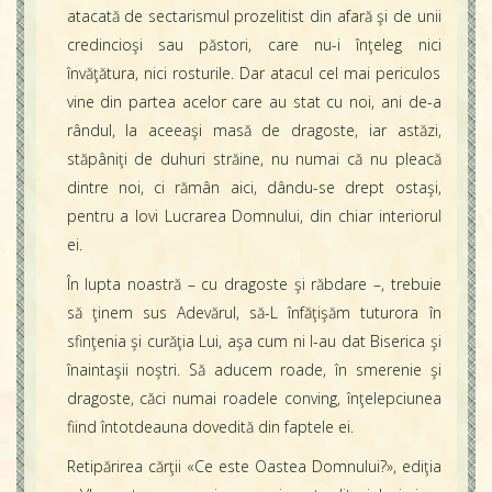
atacată de sectarismul prozelitist din afară şi de unii
credincioşi sau păstori, care nu-i înţeleg nici
învăţătura, nici rosturile. Dar atacul cel mai periculos
vine din partea acelor care au stat cu noi, ani de-a
rândul, la aceeaşi masă de dragoste, iar astăzi,
stăpâniţi de duhuri străine, nu numai că nu pleacă
dintre noi, ci rămân aici, dându-se drept ostaşi,
pentru a lovi Lucrarea Domnului, din chiar interiorul
ei.
În lupta noastră – cu dragoste şi răbdare –, trebuie
să ţinem sus Adevărul, să-L înfăţişăm tuturora în
sfinţenia şi curăţia Lui, aşa cum ni l-au dat Biserica şi
înaintaşii noştri. Să aducem roade, în smerenie şi
dragoste, căci numai roadele conving, înţelepciunea
fiind întotdeauna dovedită din faptele ei.
Retipărirea cărţii «Ce este Oastea Domnului?», ediţia