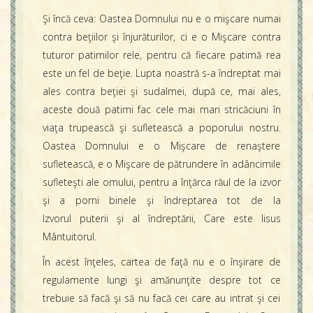
Şi încă ceva: Oastea Domnului nu e o mişcare numai
contra beţiilor şi înjurăturilor, ci e o Mişcare contra
tuturor patimilor rele, pentru că fiecare patimă rea
este un fel de beţie. Lupta noastră s-a îndreptat mai
ales contra beţiei şi sudalmei, după ce, mai ales,
aceste două patimi fac cele mai mari stricăciuni în
viaţa trupească şi sufletească a poporului nostru.
Oastea Domnului e o Mişcare de renaştere
sufletească, e o Mişcare de pătrundere în adâncimile
sufleteşti ale omului, pentru a înţărca răul de la izvor
şi a porni binele şi îndreptarea tot de la
Izvorul puterii şi al îndreptării, Care este Iisus
Mântuitorul.
În acest înţeles, cartea de faţă nu e o înşirare de
regulamente lungi şi amănunţite despre tot ce
trebuie să facă şi să nu facă cei care au intrat şi cei