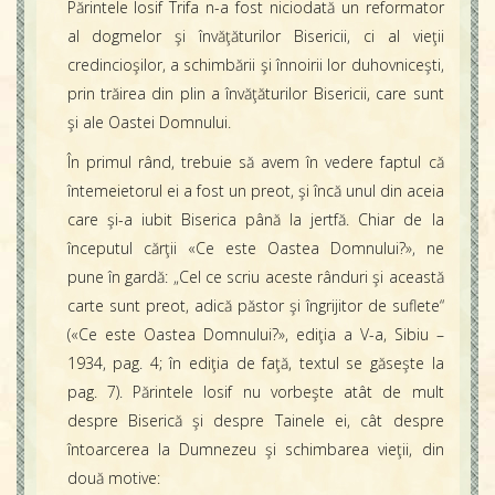
Părintele Iosif Trifa n-a fost niciodată un reformator
al dogmelor şi învăţăturilor Bisericii, ci al vieţii
credincioşilor, a schimbării şi înnoirii lor duhovniceşti,
prin trăirea din plin a învăţăturilor Bisericii, care sunt
şi ale Oastei Domnului.
În primul rând, trebuie să avem în vedere faptul că
întemeietorul ei a fost un preot, şi încă unul din aceia
care şi-a iubit Biserica până la jertfă. Chiar de la
începutul cărţii «Ce este Oastea Domnului?», ne
pune în gardă: „Cel ce scriu aceste rânduri şi această
carte sunt preot, adică păstor şi îngrijitor de suflete“
(«Ce este Oastea Domnului?», ediţia a V-a, Sibiu –
1934, pag. 4; în ediţia de faţă, textul se găseşte la
pag. 7). Părintele Iosif nu vorbeşte atât de mult
despre Biserică şi despre Tainele ei, cât despre
întoarcerea la Dumnezeu şi schimbarea vieţii, din
două motive: