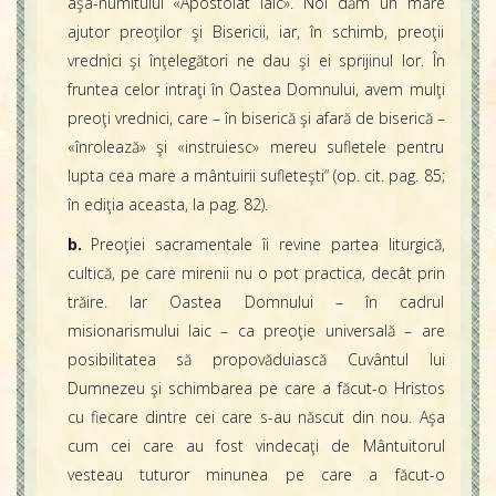
aşa-numitului «Apostolat laic». Noi dăm un mare
ajutor preoţilor şi Bisericii, iar, în schimb, preoţii
vrednici şi înţelegători ne dau şi ei sprijinul lor. În
fruntea celor intraţi în Oastea Domnului, avem mulţi
preoţi vrednici, care – în biserică şi afară de biserică –
«înrolează» şi «instruiesc» mereu sufletele pentru
lupta cea mare a mântuirii sufleteşti“ (op. cit. pag. 85;
în ediţia aceasta, la pag. 82).
b.
Preoţiei sacramentale îi revine partea liturgică,
cultică, pe care mirenii nu o pot practica, decât prin
trăire. Iar Oastea Domnului – în cadrul
misionarismului laic – ca preoţie universală – are
posibilitatea să propovăduiască Cuvântul lui
Dumnezeu şi schimbarea pe care a făcut-o Hristos
cu fiecare dintre cei care s-au născut din nou. Aşa
cum cei care au fost vindecaţi de Mântuitorul
vesteau tuturor minunea pe care a făcut-o