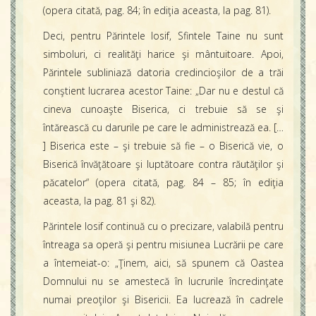
(opera citată, pag. 84; în ediţia aceasta, la pag. 81).
Deci, pentru Părintele Iosif, Sfintele Taine nu sunt
simboluri, ci realităţi harice şi mântuitoare. Apoi,
Părintele subliniază datoria credincioşilor de a trăi
conştient lucrarea acestor Taine: „Dar nu e destul că
cineva cunoaşte Biserica, ci trebuie să se şi
întărească cu darurile pe care le administrează ea. […
] Biserica este – şi trebuie să fie – o Biserică vie, o
Biserică învăţătoare şi luptătoare contra răutăţilor şi
păcatelor“ (opera citată, pag. 84 – 85; în ediţia
aceasta, la pag. 81 şi 82).
Părintele Iosif continuă cu o precizare, valabilă pentru
întreaga sa operă şi pentru misiunea Lucrării pe care
a întemeiat-o: „Ţinem, aici, să spunem că Oastea
Domnului nu se amestecă în lucrurile încredinţate
numai preoţilor şi Bisericii. Ea lucrează în cadrele