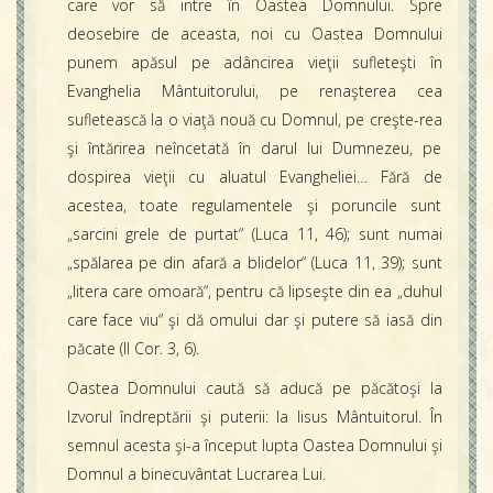
care vor să intre în Oastea Domnului. Spre
deosebire de aceasta, noi cu Oastea Domnului
punem apăsul pe adâncirea vieţii sufleteşti în
Evanghelia Mântuitorului, pe renaşterea cea
sufletească la o viaţă nouă cu Domnul, pe creşte-rea
şi întărirea neîncetată în darul lui Dumnezeu, pe
dospirea vieţii cu aluatul Evangheliei… Fără de
acestea, toate regulamentele şi poruncile sunt
„sarcini grele de purtat“ (Luca 11, 46); sunt numai
„spălarea pe din afară a blidelor“ (Luca 11, 39); sunt
„litera care omoară“, pentru că lipseşte din ea „duhul
care face viu“ şi dă omului dar şi putere să iasă din
păcate (II Cor. 3, 6).
Oastea Domnului caută să aducă pe păcătoşi la
Izvorul îndreptării şi puterii: la Iisus Mântuitorul. În
semnul acesta şi-a început lupta Oastea Domnului şi
Domnul a binecuvântat Lucrarea Lui.