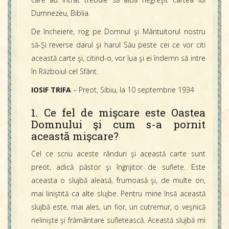
Dumnezeu, Biblia.
De încheiere, rog pe Domnul şi Mântuitorul nostru
să-Şi reverse darul şi harul Său peste cei ce vor citi
această carte şi, citind-o, vor lua şi ei îndemn să intre
în Războiul cel Sfânt.
IOSIF TRIFA
– Preot, Sibiu, la 10 septembrie 1934
1. Ce fel de mişcare este Oastea
Domnului şi cum s-a pornit
această mişcare?
Cel ce scriu aceste rânduri şi această carte sunt
preot, adică păstor şi îngrijitor de suflete. Este
aceasta o slujbă aleasă, frumoasă şi, de multe ori,
mai liniştită ca alte slujbe. Pentru mine însă această
slujbă este, mai ales, un fior, un cutremur, o veşnică
nelinişte şi frământare sufletească. Această slujbă mi