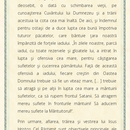
deosebit, o dată cu schimbarea vieţii, pe
cunoaşterea Cuvântului lui Dumnezeu şi a trăirii
acestuia la cota cea mai înaltă. De aici, şi îndemnul
pentru ostaşi de a duce lupta cea bună împotriva
tuturor păcatelor, care bântuie ţara noastră
împânzită de forţele iadului. „În zilele noastre, parcă
iadul, cu toate rezervele şi gloatele lui, a intrat în
lupta şi ofensiva cea mare, pentru câştigarea
sufletelor şi cucerirea pământului. Faţă de această
ofensivă a iadului, fiecare creştin din Oastea
Domnului trebuie să fie un viteaz mare, [… ] trebuie
să atragă şi pe alţii în lupta cea mare a mântuirii
sufletelor, ca să rupem frontul Satanii. Să atragem
mereu suflete în fronturile mântuirii! Să aducem
mereu suflete la Mântuitorul!“.
Prin urmare, aflarea, trăirea şi vestirea lui Iisus
Hristos Cel Răstignit sunt obiectivele principale ale