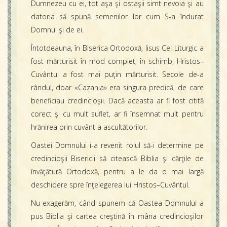
Dumnezeu cu ei, tot aşa şi ostaşii simt nevoia şi au
datoria să spună semenilor lor cum S-a îndurat
Domnul şi de ei.
Întotdeauna, în Biserica Ortodoxă, Iisus Cel Liturgic a
fost mărturisit în mod complet, în schimb, Hristos–
Cuvântul a fost mai puţin mărturisit. Secole de-a
rândul, doar «Cazania» era singura predică, de care
beneficiau credincioşii. Dacă aceasta ar fi fost citită
corect şi cu mult suflet, ar fi însemnat mult pentru
hrănirea prin cuvânt a ascultătorilor.
Oastei Domnului i-a revenit rolul să-i determine pe
credincioşii Bisericii să citească Biblia şi cărţile de
învăţătură Ortodoxă, pentru a le da o mai largă
deschidere spre înţelegerea lui Hristos–Cuvântul.
Nu exagerăm, când spunem că Oastea Domnului a
pus Biblia şi cartea creştină în mâna credincioşilor