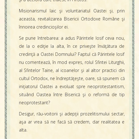
Misionarismul laic şi voluntariatul Oastei şi, prin
aceasta, revitalizarea Bisericii Ortodoxe Române şi
înnoirea credincioşilor ei.
Se pune întrebarea: a adus Părintele Iosif ceva nou,
de la o ediţie la alta, în ce priveşte învăţătura de
credinţă a Oastei Domnului? Faptul că Părintele Iosif
nu comentează, în mod expres, rolul Sfintei Liturghii,
al Sfintelor Taine, al icoanelor şi al altor practici din
cultul Ortodox, ne îndreptăţeşte, oare, să spunem că
iniţiatorul Oastei a evoluat spre neoprotestantism,
situând Oastea între Biserică şi o reformă de tip
neoprotestant?
Desigur, rău-voitorii şi adepţii prozelitismului sectar,
aşa ar vrea să ne facă să credem, dar realitatea e
alta.