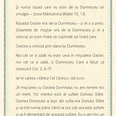
Şi «orice răsad care nu este de la Dumnezeu se
smulge» – zicea Mântuitorul (Matei 15, 13).
Răsadul Oastei era de la Dumnezeu – şi el s-a prins.
Grăuntele de muştar era de la Dumnezeu şi el a
crescut un pom mare ce cuprinde azi toată ţara.
Oastea a crescut prin darul lui Dumnezeu.
Nici cel ce a sădit nu este ceva în mişcarea Oastei,
nici cel ce a udat, ci Dumnezeu Care a făcut să
crească (I Cor. 3, 6–7)“.
Iar în cartea «Vântul Cel Ceresc», stă scris:
„În mişcarea cu Oastea Domnului, nu are nimeni nici
un merit. Tot meritul este al suflării Duhului Sfânt.
Oastea Domnului a ieşit din sufla-rea Duhului Sfânt
şi va trăi numai până când va sta sub această suflare
şi va fi alimentată de această suflare. Eu n-am nici un