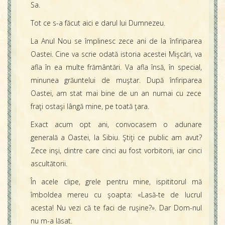
Sa.
Tot ce s-a făcut aici e darul lui Dumnezeu.
La Anul Nou se împlinesc zece ani de la înfiriparea
Oastei. Cine va scrie odată istoria acestei Mişcări, va
afla în ea multe frământări. Va afla însă, în special,
minunea grăuntelui de muştar. După înfiriparea
Oastei, am stat mai bine de un an numai cu zece
fraţi ostaşi lângă mine, pe toată ţara.
Exact acum opt ani, convocasem o adunare
generală a Oastei, la Sibiu. Ştiţi ce public am avut?
Zece inşi, dintre care cinci au fost vorbitorii, iar cinci
ascultătorii.
În acele clipe, grele pentru mine, ispititorul mă
îmboldea mereu cu şoapta: «Lasă-te de lucrul
acesta! Nu vezi că te faci de ruşine?». Dar Dom-nul
nu m-a lăsat.