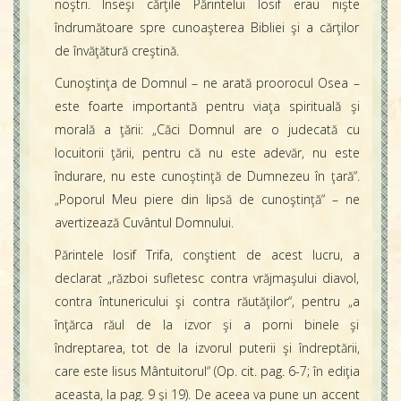
noştri. Înseşi cărţile Părintelui Iosif erau nişte
îndrumătoare spre cunoaşterea Bibliei şi a cărţilor
de învăţătură creştină.
Cunoştinţa de Domnul – ne arată proorocul Osea –
este foarte importantă pentru viaţa spirituală şi
morală a ţării: „Căci Domnul are o judecată cu
locuitorii ţării, pentru că nu este adevăr, nu este
îndurare, nu este cunoştinţă de Dumnezeu în ţară“.
„Poporul Meu piere din lipsă de cunoştinţă“ – ne
avertizează Cuvântul Domnului.
Părintele Iosif Trifa, conştient de acest lucru, a
declarat „război sufletesc contra vrăjmaşului diavol,
contra întunericului şi contra răutăţilor“, pentru „a
înţărca răul de la izvor şi a porni binele şi
îndreptarea, tot de la izvorul puterii şi îndreptării,
care este Iisus Mântuitorul“ (Op. cit. pag. 6-7; în ediţia
aceasta, la pag. 9 şi 19). De aceea va pune un accent