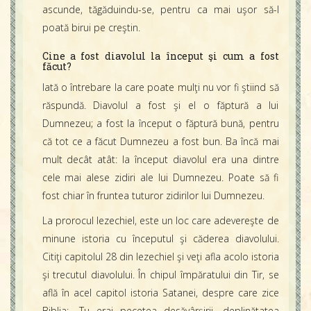
ascunde, tăgăduindu-se, pentru ca mai uşor să-l
poată birui pe creştin.
Cine a fost diavolul la început şi cum a fost
făcut?
Iată o întrebare la care poate mulţi nu vor fi ştiind să
răspundă. Diavolul a fost şi el o făptură a lui
Dumnezeu; a fost la început o făptură bună, pentru
că tot ce a făcut Dumnezeu a fost bun. Ba încă mai
mult decât atât: la început diavolul era una dintre
cele mai alese zidiri ale lui Dumnezeu. Poate să fi
fost chiar în fruntea tuturor zidirilor lui Dumnezeu.
La prorocul Iezechiel, este un loc care adevereşte de
minune istoria cu începutul şi căderea diavolului.
Citiţi capitolul 28 din Iezechiel şi veţi afla acolo istoria
şi trecutul diavolului. În chipul împăratului din Tir, se
află în acel capitol istoria Satanei, despre care zice
Biblia: „Tu erai pecetea desăvârşirii, deplinătatea