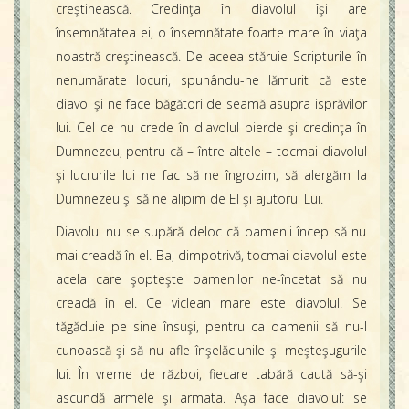
creştinească. Credinţa în diavolul îşi are
însemnătatea ei, o însemnătate foarte mare în viaţa
noastră creştinească. De aceea stăruie Scripturile în
nenumărate locuri, spunându-ne lămurit că este
diavol şi ne face băgători de seamă asupra isprăvilor
lui. Cel ce nu crede în diavolul pierde şi credinţa în
Dumnezeu, pentru că – între altele – tocmai diavolul
şi lucrurile lui ne fac să ne îngrozim, să alergăm la
Dumnezeu şi să ne alipim de El şi ajutorul Lui.
Diavolul nu se supără deloc că oamenii încep să nu
mai creadă în el. Ba, dimpotrivă, tocmai diavolul este
acela care şopteşte oamenilor ne-încetat să nu
creadă în el. Ce viclean mare este diavolul! Se
tăgăduie pe sine însuşi, pentru ca oamenii să nu-l
cunoască şi să nu afle înşelăciunile şi meşteşugurile
lui. În vreme de război, fiecare tabără caută să-şi
ascundă armele şi armata. Aşa face diavolul: se