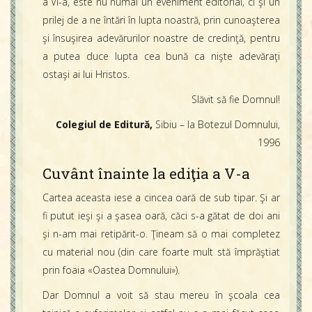
a VI-a, este nu numai un eveniment editorial, ci şi un
prilej de a ne întări în lupta noastră, prin cunoaşterea
şi însuşirea adevărurilor noastre de credinţă, pentru
a putea duce lupta cea bună ca nişte adevăraţi
ostaşi ai lui Hristos.
Slăvit să fie Domnul!
Colegiul de Editură,
Sibiu – la Botezul Domnului,
1996
Cuvânt înainte la ediţia a V-a
Cartea aceasta iese a cincea oară de sub tipar. Şi ar
fi putut ieşi şi a şasea oară, căci s-a gătat de doi ani
şi n-am mai retipărit-o. Ţineam să o mai completez
cu material nou (din care foarte mult stă împrăştiat
prin foaia «Oastea Domnului»).
Dar Domnul a voit să stau mereu în şcoala cea