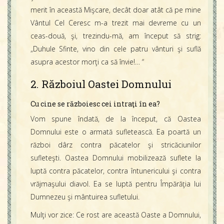
merit în această Mişcare, decât doar atât că pe mine
Vântul Cel Ceresc m-a trezit mai devreme cu un
ceas-două, şi, trezindu-mă, am început să strig:
„Duhule Sfinte, vino din cele patru vânturi şi suflă
asupra acestor morţi ca să învie!… “
2. Războiul Oastei Domnului
Cu cine se războiesc cei intraţi în ea?
Vom spune îndată, de la început, că Oastea
Domnului este o armată sufletească. Ea poartă un
război dârz contra păcatelor şi stricăciunilor
sufleteşti. Oastea Domnului mobilizează suflete la
luptă contra păcatelor, contra întunericului şi contra
vrăjmaşului diavol. Ea se luptă pentru Împărăţia lui
Dumnezeu şi mântuirea sufletului.
Mulţi vor zice: Ce rost are această Oaste a Domnului,