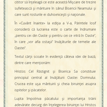
cititor să înţeleagă ce este această Mişcare de trezire
sufletească şi mântuire în sânul Bisericii Neamului şi
care sunt rosturile ei duhovniceşti şi naţionale.
În «Cuvânt înainte» la ediţia a V-a, Părintele Iosif
consideră că lucrarea este o carte de îndrumare
„pentru cei din Oaste şi pentru cei ce intră în Oaste“,
în care „vor afla ostaşii“ învăţăturile de temelie ale
Oastei“.
Textul cărţii scoate în evidenţă câteva idei de bază,
dintre care menţionăm:
Hristos Cel Răstignit şi Biserica Sa constituie
principiul central al învăţăturii Oastei Domnului.
Crucea este uşa mântuirii şi cheia biruinţei asupra
ispitelor şi păcatelor.
Lupta împotriva păcatului şi importanţa trăirii
adevărate decurg din înţelegerea biruinţei lui Hristos