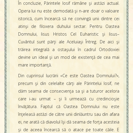
În concluzie, Părintele Iosif rămâne şi astăzi actual.
Opera lui nu este demodată şi n-are doar o valoare
istorică, cum încearcă să ne convingă unii dintre cei
atinşi de filoxera duhului sectar. Pentru Oastea
Domnului, Iisus Hristos Cel Euharistic şi Iisus–
Cuvântul sunt părţi ale Aceluiaşi Întreg. De aici şi
trăirea integrală a ostaşului în cadrul Ortodoxiei
devine un ideal şi un mod de existenţă de cea mai
mare importanţă.
Din cuprinsul lucrării «Ce este Oastea Domnului?»,
precum şi din celelalte cărţi ale Părintelui Iosif, ne
dăm seama de consecvenţa sa şi a tuturor acelora
care i-au urmat – şi îi urmează cu credincioşie
învăţătura. Faptul că Oastea Domnului nu este
înţeleasă astăzi de către unii dinlăuntru sau din afara
ei, ne arată că diavolul îşi dă seama de forţa acesteia
şi de aceea încearcă să o atace pe toate căile. E