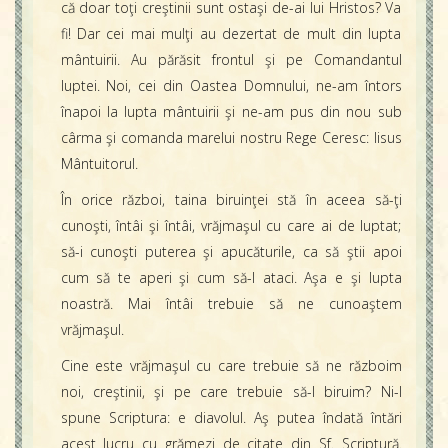
că doar toţi creştinii sunt ostaşi de-ai lui Hristos? Va
fi! Dar cei mai mulţi au dezertat de mult din lupta
mântuirii. Au părăsit frontul şi pe Comandantul
luptei. Noi, cei din Oastea Domnului, ne-am întors
înapoi la lupta mântuirii şi ne-am pus din nou sub
cârma şi comanda marelui nostru Rege Ceresc: Iisus
Mântuitorul.
În orice război, taina biruinţei stă în aceea să-ţi
cunoşti, întâi şi întâi, vrăjmaşul cu care ai de luptat;
să-i cunoşti puterea şi apucăturile, ca să ştii apoi
cum să te aperi şi cum să-l ataci. Aşa e şi lupta
noastră. Mai întâi trebuie să ne cunoaştem
vrăjmaşul.
Cine este vrăjmaşul cu care trebuie să ne războim
noi, creştinii, şi pe care trebuie să-l biruim? Ni-l
spune Scriptura: e diavolul. Aş putea îndată întări
acest lucru cu grămezi de citate din Sf. Scriptură.