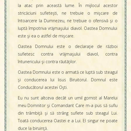
la atac prin această lume. În mijlocul acestor
stricăciuni sufleteşti, ne trebuie o mişcare de
întoarcere la Dumnezeu, ne trebuie o ofensivă şi o
luptă împotriva vrăjmaşului diavol. Oastea Domnului
este şi ea o astfel de mişcare.
Oastea Domnului este o declaraţie de război
sufletesc contra vrăjmaşului diavol, contra
întunericului şi contra răutăţilor.
Oastea Domnului este o armată ce luptă sub steagul
şi conducerea lui Iisus Biruitorul. Domnul este
Conducătorul acestei Oşti.
Eu nu sunt altceva decât un umil gornist al Marelui
meu Domnitor şi Comandant Care m-a pus să suflu
din trâmbiţă şi să strâng suflete sub steagul Lui.
Toată conducerea Oastei e a Lui. El singur ne poate
duce la biruinţă.