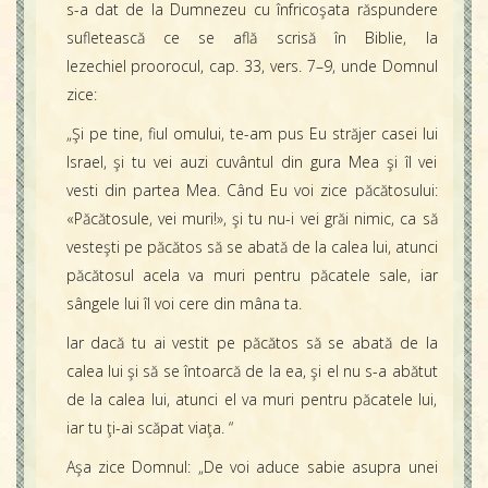
s-a dat de la Dumnezeu cu înfricoşata răspundere
sufletească ce se află scrisă în Biblie, la
Iezechiel proorocul, cap. 33, vers. 7–9, unde Domnul
zice:
„Şi pe tine, fiul omului, te-am pus Eu străjer casei lui
Israel, şi tu vei auzi cuvântul din gura Mea şi îl vei
vesti din partea Mea. Când Eu voi zice păcătosului:
«Păcătosule, vei muri!», şi tu nu-i vei grăi nimic, ca să
vesteşti pe păcătos să se abată de la calea lui, atunci
păcătosul acela va muri pentru păcatele sale, iar
sângele lui îl voi cere din mâna ta.
Iar dacă tu ai vestit pe păcătos să se abată de la
calea lui şi să se întoarcă de la ea, şi el nu s-a abătut
de la calea lui, atunci el va muri pentru păcatele lui,
iar tu ţi-ai scăpat viaţa. “
Aşa zice Domnul: „De voi aduce sabie asupra unei