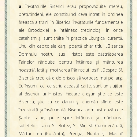
a.
Învăţăturile Bisericii erau propovăduite mereu,
pretutindeni, ele constituind ceva intrat în ordinea
firească a trăirii în Biserică. Învăţăturile fundamentale
ale Ortodoxiei le întâlnesc credincioşii în orice
catehism şi sunt trăite în practica Liturgică, curentă.
Unul din capitolele cărţii poartă chiar titlul: „Biserica
Domnului nostru Iisus Hristos este păstrătoarea
Tainelor rânduite pentru întărirea şi mântuirea
noastră“. Iată şi motivarea Părintelui Iosif: „Despre Sf.
Biserică, cred că e de prisos să vorbesc mai pe larg.
Eu însumi, cel ce scriu această carte, sunt un slujitor
al Bisericii lui Hristos. Fiecare creştin ştie ce este
Biserica; ştie cu ce daruri şi chemări sfinte este
înzestrată şi însărcinată. Biserica administrează cele
Şapte Taine, puse spre întărirea şi mântuirea
sufletelor: Taina Sf. Botez, Sf. Mir, Sf. Cuminecătură,
Mărturisirea (Pocăinţa), Preoţia, Nunta şi Maslul“