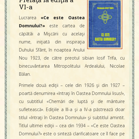
Contact
VI-a
Icoane
Mărgăritare
Lucrarea
«Ce este Oastea
Domnului?»
este cartea de
Calendar
căpătâi a Mişcării cu acelaşi
Glosar
nume, iniţiată din inspiraţia
Repere
Duhului Sfânt, în noaptea Anului
Nou 1923, de către preotul sibian Iosif Trifa, cu
binecuvântarea Mitropolitului Ardealului, Nicolae
Bălan.
Primele două ediţii – cele din 1926 şi din 1927 –
poartă denumirea «Intraţi în Oastea Domnului Iisus!»,
cu subtitlul «Chemări de luptă şi de mântuire
sufletească». Ediţiile a III-a şi a IV-a păstrează doar
titlul «Intraţi în Oastea Domnului» şi subtitlul amintit.
Titlul ultimei ediţii – cea din 1934 – «Ce este Oastea
Domnului?» este o sinteză clarificatoare ce îl face pe