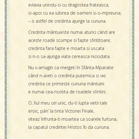
evlavia unindu-si cu dragostea frateasca,
si-apoi cu ea iubirea de oameni si-o-mpreuna;
– o astfel de credinta ajunge la cununa.
Credinta mântuieste numai atunci când are
aceste roade scumpe si fapte sfintitoare;
credinta fara fapte e moarta si uscata
si n-o sa-ajunga viata cereasca niciodata.
Nu v-amagiti ca mergeti în Sfânta-Mparatie
când n-aveti o credinta puternica si vie;
credinta ce primeste cununa mântuirii
e numai cea-nsotita de roadele sfintirii.
O, fiul meu cel unic, du-ti lupta vietii tale
eroic, pân’ la tinta Victoriei Finale,
viteaz înfrunta-ti moartea ca soarele furtuna,
la capatul credintei Hristos îti da cununa.