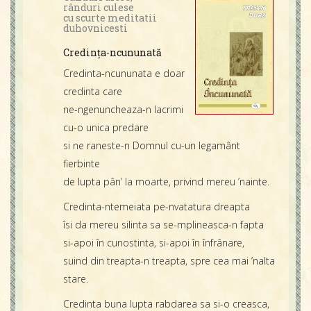
Contact
rânduri culese
cu scurte meditatii
Icoane
duhovnicesti
Mărgăritare
Credința-ncununată
Calendar
Credinta-ncununata e doar
Glosar
credinta care
Repere
ne-ngenuncheaza-n lacrimi
cu-o unica predare
si ne raneste-n Domnul cu-un legamânt
fierbinte
de lupta pân’ la moarte, privind mereu ’nainte.
Credinta-ntemeiata pe-nvatatura dreapta
îsi da mereu silinta sa se-mplineasca-n fapta
si-apoi în cunostinta, si-apoi în înfrânare,
suind din treapta-n treapta, spre cea mai ’nalta
stare.
Credinta buna lupta rabdarea sa si-o creasca,