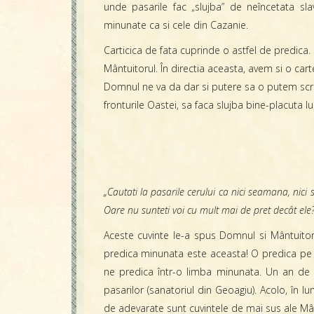
unde pasarile fac „slujba” de neîncetata sl
minunate ca si cele din Cazanie.
Carticica de fata cuprinde o astfel de predica.
Mântuitorul. În directia aceasta, avem si o cart
Domnul ne va da dar si putere sa o putem scrie.
fronturile Oastei, sa faca slujba bine-placuta 
„Cautati la pasarile cerului ca nici seamana, nici s
Oare nu sunteti voi cu mult mai de pret decât ele?”
Aceste cuvinte le-a spus Domnul si Mântuitor
predica minunata este aceasta! O predica pe 
ne predica într-o limba minunata. Un an de 
pasarilor (sanatoriul din Geoagiu). Acolo, în 
de adevarate sunt cuvintele de mai sus ale Mân