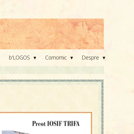
▾
▾
▾
b'LOGOS
Comornic
Despre