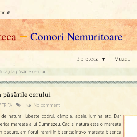
omnul!
teca
—
Comori Nemuritoare
▾
Biblioteca
Muzeu
Căutaţi la păsările cerului
la păsările cerului
f TRIFA
No comment
de natura. Iubeste codrul, câmpia, apele, lumina etc. Dar
erica mareata a lui Dumnezeu. Caci si natura este o mareata
n padure, am fiorul intrarii în biserica; într-o mareata biserica