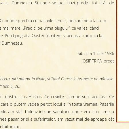
ava lui Dumnezeu. Si unde se pot auzi predici tot atât de
 Cuprinde predica cu pasarile cerului, pe care ne-a lasat-o
e mai mare: „Predici pe urma plugului”, ce va iesi când
 Prin tipografia Oastei, trimitem si aceasta carticica la
lui Dumnezeu.
Sibiu, la 1 iulie 1936
IOSIF TRIFA, preot
ecera, nici aduna în jitnite, si Tatal Ceresc le hraneste pe dânsele.
 (Mt. 6, 26)
ul nostru Iisus Hristos. Ce cuvinte scumpe sunt acestea! Ce
care o putem vedea pe tot locul si în toata vremea. Pasarile
zile am stat bolnav într-un sanatoriu unde era si o lume a
lumea pasarilor si a suferintelor, am vazut mai de-aproape cât
tuitorului.