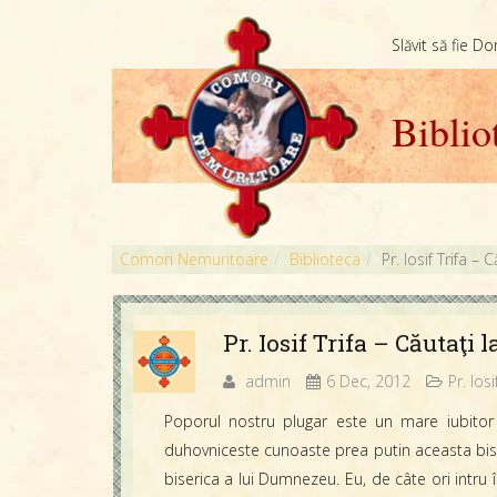
Slăvit să fie D
Biblio
Comori Nemuritoare
Biblioteca
Pr. Iosif Trifa – 
Pr. Iosif Trifa – Căutaţi 
admin
6 Dec, 2012
Pr. Iosi
Poporul nostru plugar este un mare iubitor 
duhovniceste cunoaste prea putin aceasta bis
biserica a lui Dumnezeu. Eu, de câte ori intru î