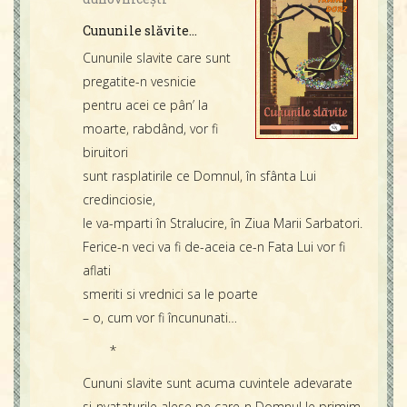
Contact
Icoane
Cununile slăvite…
Mărgăritare
Cununile slavite care sunt
Calendar
pregatite-n vesnicie
Glosar
pentru acei ce pân’ la
moarte, rabdând, vor fi
Repere
biruitori
sunt rasplatirile ce Domnul, în sfânta Lui
credinciosie,
le va-mparti în Stralucire, în Ziua Marii Sarbatori.
Ferice-n veci va fi de-aceia ce-n Fata Lui vor fi
aflati
smeriti si vrednici sa le poarte
– o, cum vor fi încununati…
*
Cununi slavite sunt acuma cuvintele adevarate
si-nvataturile alese pe care-n Domnul le primim,