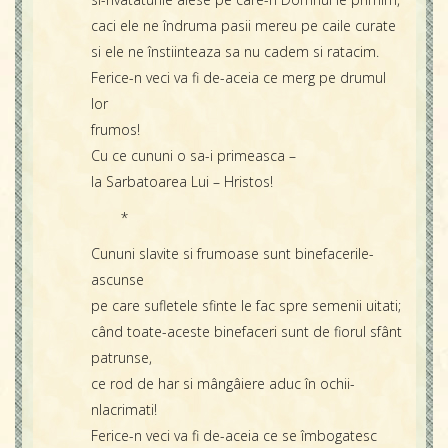
caci ele ne îndruma pasii mereu pe caile curate
si ele ne înstiinteaza sa nu cadem si ratacim.
Ferice-n veci va fi de-aceia ce merg pe drumul
lor
frumos!
Cu ce cununi o sa-i primeasca –
la Sarbatoarea Lui – Hristos!
*
Cununi slavite si frumoase sunt binefacerile-
ascunse
pe care sufletele sfinte le fac spre semenii uitati;
când toate-aceste binefaceri sunt de fiorul sfânt
patrunse,
ce rod de har si mângâiere aduc în ochii-
nlacrimati!
Ferice-n veci va fi de-aceia ce se îmbogatesc