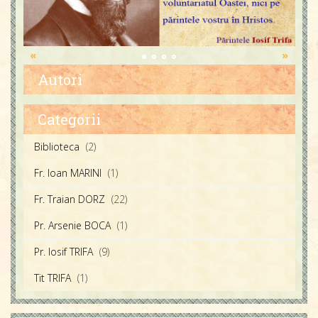
«
»
Autori
Părintele Iosif Trifa
Categorii
Fratele Traian Dorz
Biblioteca
(2)
Fratele Ioan Marini
Fr. Ioan MARINI
(1)
Fr. Traian DORZ
(22)
Pr. Arsenie BOCA
(1)
Pr. Iosif TRIFA
(9)
Tit TRIFA
(1)