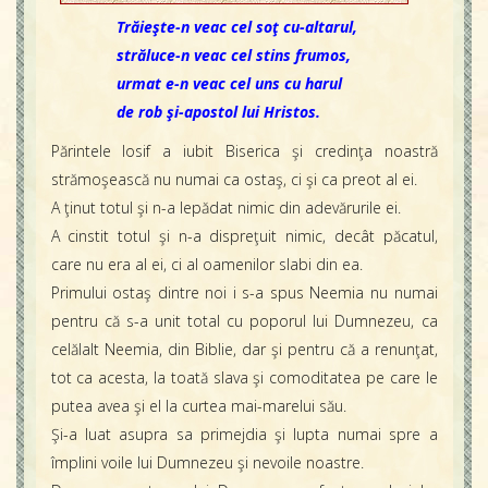
Trăieşte-n veac cel soţ cu-altarul,
străluce-n veac cel stins frumos,
urmat e-n veac cel uns cu harul
de rob şi-apostol lui Hristos.
Părintele Iosif a iubit Biserica şi credinţa noastră
strămoşească nu numai ca ostaş, ci şi ca preot al ei.
A ţinut totul şi n-a lepădat nimic din adevărurile ei.
A cinstit totul şi n-a dispreţuit nimic, decât păcatul,
care nu era al ei, ci al oamenilor slabi din ea.
Primului ostaş dintre noi i s-a spus Neemia nu numai
pentru că s-a unit total cu poporul lui Dumnezeu, ca
celălalt Neemia, din Biblie, dar şi pentru că a renunţat,
tot ca acesta, la toată slava şi comoditatea pe care le
putea avea şi el la curtea mai-marelui său.
Şi-a luat asupra sa primejdia şi lupta numai spre a
împlini voile lui Dumnezeu şi nevoile noastre.