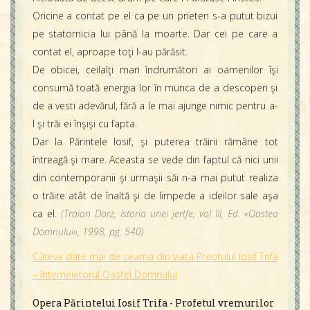
Oricine a contat pe el ca pe un prieten s-a putut bizui
pe statornicia lui până la moarte. Dar cei pe care a
contat el, aproape toţi l-au părăsit.
De obicei, ceilalţi mari îndrumători ai oamenilor îşi
consumă toată energia lor în munca de a descoperi şi
de a vesti adevărul, fără a le mai ajunge nimic pentru a-
l şi trăi ei înşişi cu fapta.
Dar la Părintele Iosif, şi puterea trăirii rămâne tot
întreagă şi mare. Aceasta se vede din faptul că nici unii
din contemporanii şi urmaşii săi n-a mai putut realiza
o trăire atât de înaltă şi de limpede a ideilor sale aşa
ca el.
(Traian Dorz, Istoria unei jertfe, vol III, Ed. «Oastea
Domnului», 1998, pg. 540)
Câteva date mai de seama din viata Preotului Iosif Trifa
– întemeietorul Oastei Domnului
Opera Părintelui Iosif Trifa - Profetul vremurilor