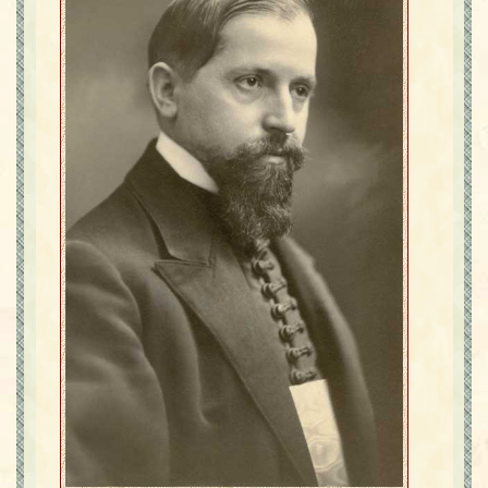
Contact
Icoane
Mărgăritare
Calendar
Glosar
Repere