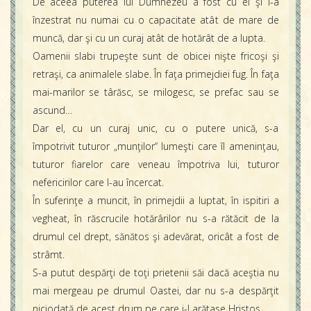
De aceea puterea lui Dumnezeu a fost cu el şi l-a
înzestrat nu numai cu o capacitate atât de mare de
muncă, dar şi cu un curaj atât de hotărât de a lupta.
Oamenii slabi trupeşte sunt de obicei nişte fricoşi şi
retraşi, ca animalele slabe. În faţa primejdiei fug. În faţa
mai-marilor se târăsc, se milogesc, se prefac sau se
ascund…
Dar el, cu un curaj unic, cu o putere unică, s-a
împotrivit tuturor „munţilor“ lumeşti care îl ameninţau,
tuturor fiarelor care veneau împotriva lui, tuturor
nefericirilor care l-au încercat.
În suferinţe a muncit, în primejdii a luptat, în ispitiri a
vegheat, în răscrucile hotărârilor nu s-a rătăcit de la
drumul cel drept, sănătos şi adevărat, oricât a fost de
strâmt.
S-a putut despărţi de toţi prietenii săi dacă aceştia nu
mai mergeau pe drumul Oastei, dar nu s-a despărţit
niciodată de acest drum pe care i-l arătase Hristos.